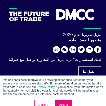
تنزيل تقرير مستقبل التجارة
First name
Last name
تنزيل تقريرنا لعام 2020
منظور للعقد القادم
Email
لديك استفسارات؟ تريد مزيداً من التحاور؟ تواصل مع خبرائنا
اتصل بنا
DMCC is committed to protecting and respecting your
We use cookies to improve your browsing experience, remember your
privacy, and we’ll only use your personal information to
preferences, and analyse site traffic. For more information on how we handle
administer your account and to provide the products and
your data, please see our
Privacy Policy
. If you decline, your information won’t
be tracked when you visit this website. A single cookie will be used in your
services you requested from DMCC & Partners. From time
DMCC ©2026حقوق النشر
browser to remember your preference not to be tracked.
to time, we would like to contact you through email or by
phone about our products and services, as well as other
Decline
Accept