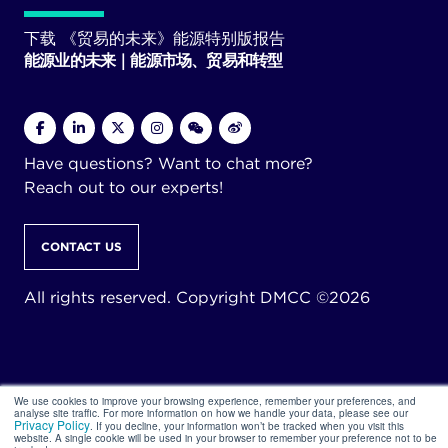
下载 《贸易的未来》能源特别版报告
能源业的未来｜能源市场、贸易和转型
Have questions? Want to chat more?
Reach out to our experts!
CONTACT US
All rights reserved. Copyright DMCC ©2026
We use cookies to improve your browsing experience, remember your preferences, and
analyse site traffic. For more information on how we handle your data, please see our
Privacy Policy
. If you decline, your information won’t be tracked when you visit this
website. A single cookie will be used in your browser to remember your preference not to be