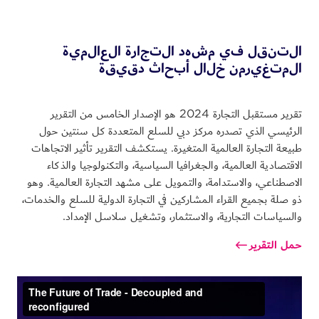
ا
ل
ت
ن
ق
ل
ف
ي
م
ش
ه
د
ا
ل
ت
ج
ا
ر
ة
ا
ل
ع
ا
ل
م
ي
ة
ا
ل
م
ت
غ
ي
ر
م
ن
خ
ل
ا
ل
أ
ب
ح
ا
ث
د
ق
ي
ق
ة
تقرير مستقبل التجارة 2024 هو الإصدار الخامس من التقرير
الرئيسي الذي تصدره مركز دبي للسلع المتعددة كل سنتين حول
طبيعة التجارة العالمية المتغيرة. يستكشف التقرير تأثير الاتجاهات
الاقتصادية العالمية، والجغرافيا السياسية، والتكنولوجيا والذكاء
الاصطناعي، والاستدامة، والتمويل على مشهد التجارة العالمية. وهو
ذو صلة بجميع القراء المشاركين في التجارة الدولية للسلع والخدمات،
والسياسات التجارية، والاستثمار، وتشغيل سلاسل الإمداد.
حمل التقرير