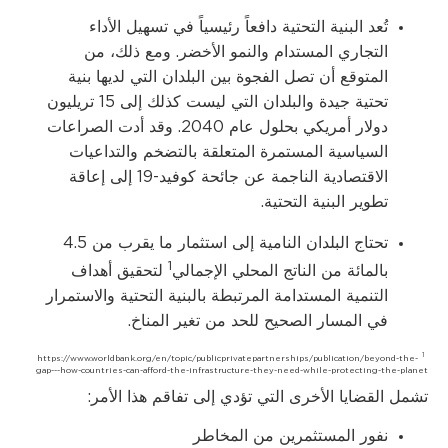
تُعد البنية التحتية دافعاً رئيسياً في تسهيل الأداء
التجاري المستدام والنمو الأخضر. ومع ذلك، من
المتوقع أن تصل الفجوة بين البلدان التي لديها بنية
تحتية جيدة والبلدان التي ليست كذلك إلى 15 تريليون
دولار أمريكي بحلول عام 2040. وقد أدت الصراعات
السياسية المستمرة المتعلقة بالتضخم والتداعيات
الاقتصادية الناجمة عن جائحة كوفيد-19 إلى إعاقة
تطوير البنية التحتية.
تحتاج البلدان النامية إلى استثمار ما يقرب من 4.5
1
بالمائة من الناتج المحلي الإجمالي
لتحقيق أهداف
التنمية المستدامة المرتبطة بالبنية التحتية والاستمرار
في المسار الصحيح للحد من تغير المناخ.
1
https://www.worldbank.org/en/topic/publicprivatepartnerships/publication/beyond-the-
gap---how-countries-can-afford-the-infrastructure-they-need-while-protecting-the-planet
تشمل القضايا الأخرى التي تؤدي إلى تفاقم هذا الأمر:
نفور المستثمرين من المخاطر