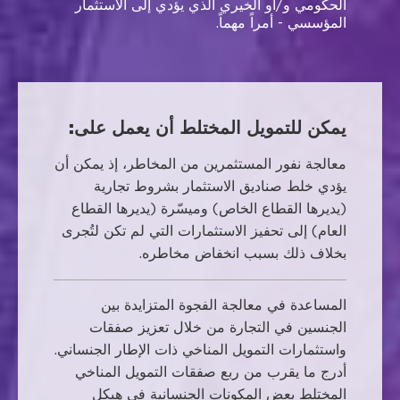
الحكومي و/أو الخيري الذي يؤدي إلى الاستثمار
المؤسسي - أمراً مهماً.
يمكن للتمويل المختلط أن يعمل على:
معالجة نفور المستثمرين من المخاطر، إذ يمكن أن
يؤدي خلط صناديق الاستثمار بشروط تجارية
(يديرها القطاع الخاص) وميسّرة (يديرها القطاع
العام) إلى تحفيز الاستثمارات التي لم تكن لتُجرى
بخلاف ذلك بسبب انخفاض مخاطره.
المساعدة في معالجة الفجوة المتزايدة بين
الجنسين في التجارة من خلال تعزيز صفقات
واستثمارات التمويل المناخي ذات الإطار الجنساني.
أدرج ما يقرب من ربع صفقات التمويل المناخي
المختلط بعض المكونات الجنسانية في هيكل